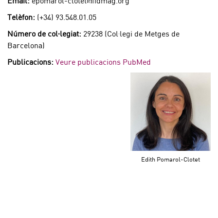
Email:
epomarol-clotet@fidmag.org
Telèfon:
(+34) 93.548.01.05
Número de col·legiat:
29238 (Col·legi de Metges de
Barcelona)
Publicacions:
Veure publicacions PubMed
Edith Pomarol-Clotet