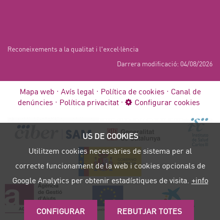
Reconeixements a la qualitat i l'excel·lència
Darrera modificació: 04/08/2026
Mapa web
Avís legal
Política de cookies
Canal de
denúncies
Política privacitat
Configurar cookies
US DE COOKIES
Utilitzem cookies necessàries de sistema per al
correcte funcionament de la web i cookies opcionals de
Google Analytics per obtenir estadístiques de visita.
+info
CONFIGURAR
REBUTJAR TOTES